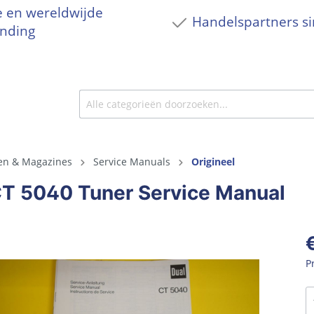
e en wereldwijde
Handelspartners s
nding
en & Magazines
Service Manuals
Origineel
CT 5040 Tuner Service Manual
P